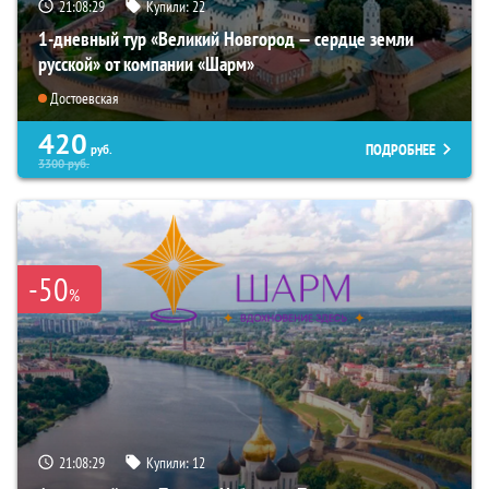
21:08:28
Купили:
22
1-дневный тур «Великий Новгород — сердце земли
русской» от компании «Шарм»
Достоевская
420
ПОДРОБНЕЕ
руб.
3300
руб.
-50
%
21:08:28
Купили:
12