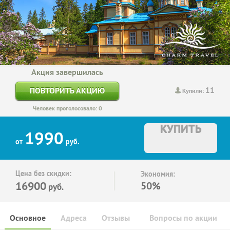
Акция завершилась
11
ПОВТОРИТЬ АКЦИЮ
Купили:
Человек проголосовало: 0
КУПИТЬ
1990
от
руб.
Цена без скидки:
Экономия:
16900
50%
руб.
Основное
Адреса
Отзывы
Вопросы по акции