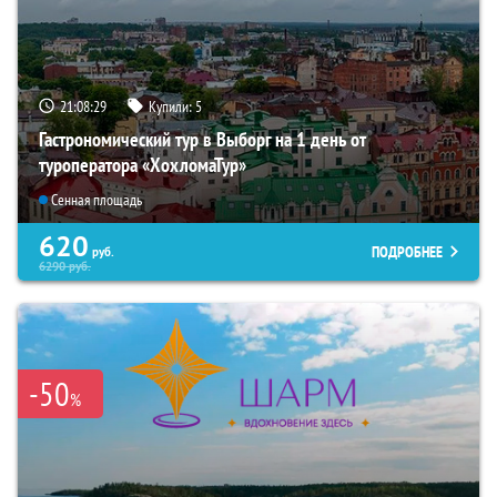
21:08:28
Купили:
5
Гастрономический тур в Выборг на 1 день от
туроператора «ХохломаТур»
Сенная площадь
620
ПОДРОБНЕЕ
руб.
6290
руб.
-50
%