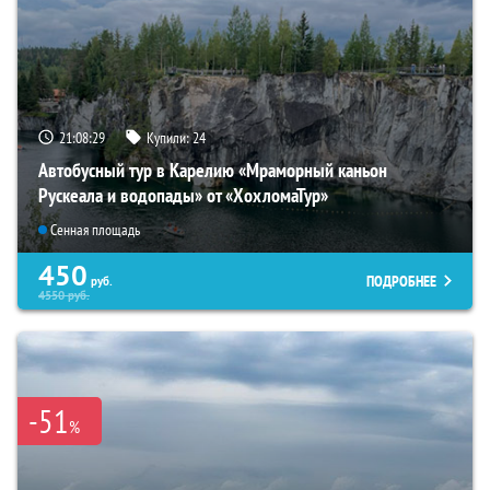
21:08:28
Купили:
24
Автобусный тур в Карелию «Мраморный каньон
Рускеала и водопады» от «ХохломаТур»
Сенная площадь
450
ПОДРОБНЕЕ
руб.
4550
руб.
-51
%