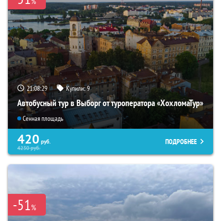
%
21:08:28
Купили:
9
Автобусный тур в Выборг от туроператора «ХохломаТур»
Сенная площадь
420
ПОДРОБНЕЕ
руб.
4230
руб.
-51
%