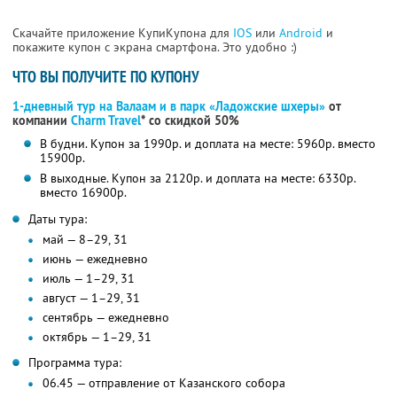
Скачайте приложение КупиКупона для
IOS
или
Android
и
покажите купон с экрана смартфона. Это удобно :)
ЧТО ВЫ ПОЛУЧИТЕ ПО КУПОНУ
1-дневный тур на Валаам и в парк «Ладожские шхеры»
от
компании
Charm Travel
* со скидкой 50%
В будни. Купон за 1990р. и доплата на месте: 5960р. вместо
15900р.
В выходные. Купон за 2120р. и доплата на месте: 6330р.
вместо 16900р.
Даты тура:
май — 8–29, 31
июнь — ежедневно
июль — 1–29, 31
август — 1–29, 31
сентябрь — ежедневно
октябрь — 1–29, 31
Программа тура:
06.45 — отправление от Казанского собора