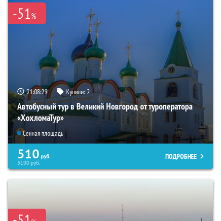
-51
%
21:08:28
Купили:
2
Автобусный тур в Великий Новгород от туроператора
«ХохломаТур»
Сенная площадь
510
ПОДРОБНЕЕ
руб.
5190
руб.
-51