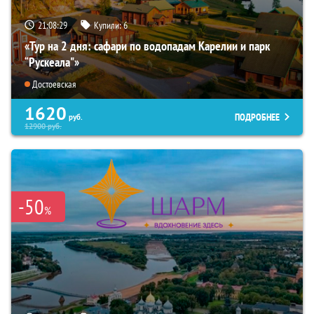
21:08:28
Купили:
6
«Тур на 2 дня: сафари по водопадам Карелии и парк
“Рускеала"»
Достоевская
1620
ПОДРОБНЕЕ
руб.
12900
руб.
-50
%