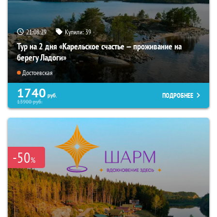
21:08:28
Купили:
39
Тур на 2 дня «Карельское счастье — проживание на
берегу Ладоги»
Достоевская
1740
ПОДРОБНЕЕ
руб.
13900
руб.
-50
%