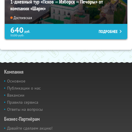
1-дневный тур «Псков — Изборск — Печоры» от
компании «Шарм»
Достоевская
640
ПОДРОБНЕЕ
руб.
5100
руб.
Компания
Основное
Публикации о нас
Вакансии
Правила сервиса
Ответы на вопросы
Бизнес-Партнёрам
Давайте сделаем акцию!