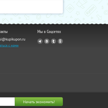
такты
Мы в Соцсетях
si@kupikupon.ru
аться с нами