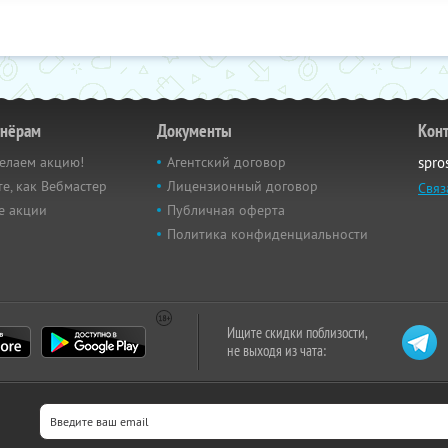
тнёрам
Документы
Кон
елаем акцию!
Агентский договор
spro
е, как Вебмастер
Лицензионный договор
Связ
е акции
Публичная оферта
Политика конфиденциальности
Ищите скидки поблизости,
не выходя из чата: