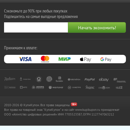
Сэкономьте до 90% при любых покупках
Подпишитесь на самые выгодные предложения
Принимаем к оплате:
2010-2026 © КупиКупон. Все права защищены.
Все права на товарный знак "КупиКупон" и на сайт www.kupikupon.ru принадлежат
OOO «Агентство цифровых решений» ИНН 7705523387, ОГРН 1127747063212