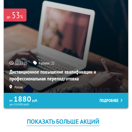
53
%
до
12:53:23
Купили:
22
Дистанционное повышение квалификации и
профессиональная переподготовка
Россия
1880
ПОДРОБНЕЕ
от
руб.
до
21500
руб.
ПОКАЗАТЬ БОЛЬШЕ АКЦИЙ