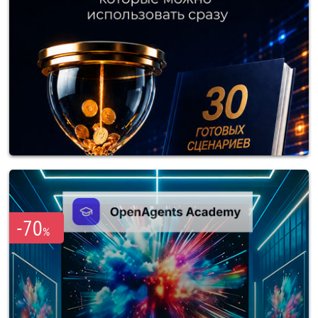
-70
%