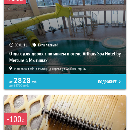
08:01:08
Купи первым!
Отдых для двоих с питанием в отеле Arthurs Spa Hotel by
Mercure в Мытищах
Московская обл., г. Мытищи, д. Ларево, ул. Хвойная, стр. 26
2828
ПОДРОБНЕЕ
от
руб.
до
65700
руб.
-100
%