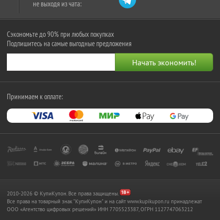
не выходя из чата:
Сэкономьте до 90% при любых покупках
Подпишитесь на самые выгодные предложения
Принимаем к оплате:
2010-2026 © КупиКупон. Все права защищены.
Все права на товарный знак "КупиКупон" и на сайт www.kupikupon.ru принадлежат
OOO «Агентство цифровых решений» ИНН 7705523387, ОГРН 1127747063212