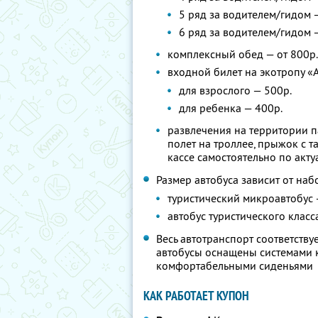
5 ряд за водителем/гидом 
6 ряд за водителем/гидом 
комплексный обед — от 800р.
входной билет на экотропу «А
для взрослого — 500р.
для ребенка — 400р.
развлечения на территории п
полет на троллее, прыжок с т
кассе самостоятельно по акт
Размер автобуса зависит от наб
туристический микроавтобус 
автобус туристического класс
Весь автотранспорт соответств
автобусы оснащены системами к
комфортабельными сиденьями
КАК РАБОТАЕТ КУПОН