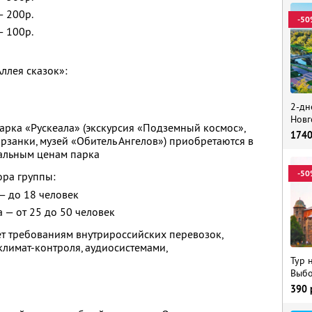
— 200р.
-50
— 100р.
ллея сказок»:
2-дн
Новг
арка «Рускеала» (экскурсия «Подземный космос»,
174
арзанки, музей «Обитель Ангелов») приобретаются в
уальным ценам парка
-50
ора группы:
— до 18 человек
а — от 25 до 50 человек
ует требованиям внутрироссийских перевозок,
лимат-контроля, аудиосистемами,
Тур 
Выбо
390