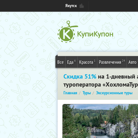
Якутск
6
1
24
Все
Еда
Красота
Развлечения
Авто
Скидка 51%
на 1-дневный 
туроператора «ХохломаТур
Главная
Туры
Экскурсионные туры