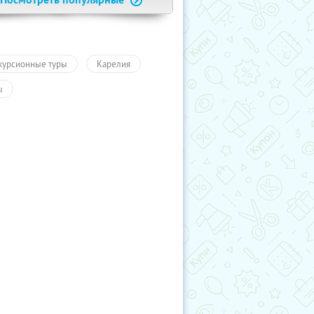
курсионные туры
Карелия
ы