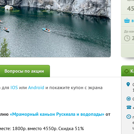
4
До ко
Вопросы по акции
К
а для
IOS
или
Android
и покажите купон с экрана
релию
«Мраморный каньон Рускеала и водопады»
от
месте: 1800р. вместо 4550р. Скидка 51%