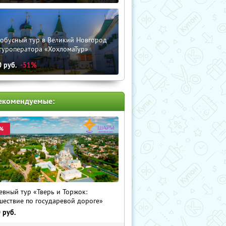
тобусный тур в Великий Новгород
туроператора «ХохломаТур»
0
руб.
-51%
екомендуемые:
%
евный тур «Тверь и Торжок:
шествие по государевой дороге»
0
руб.