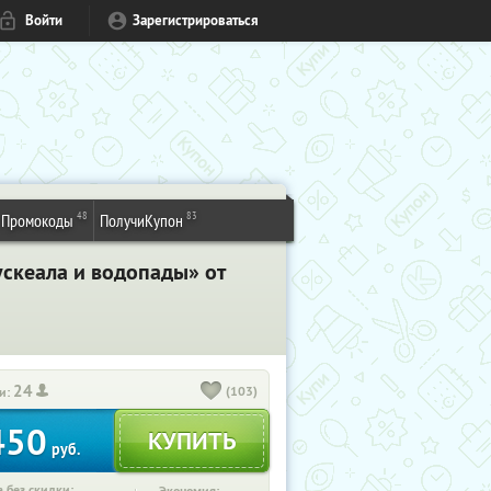
Войти
Зарегистрироваться
48
83
Промокоды
ПолучиКупон
скеала и водопады» от
24
(103)
и:
450
руб.
 без скидки: