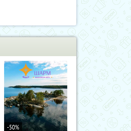
-50
%