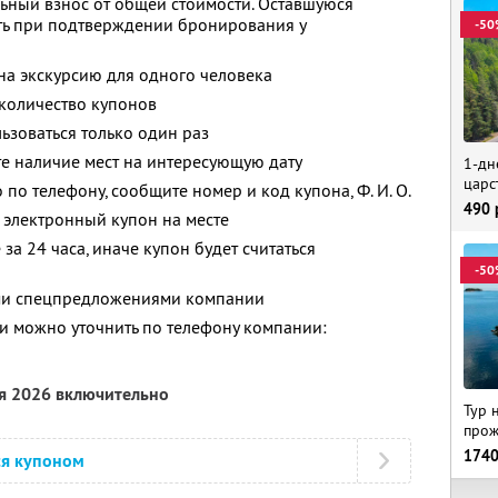
ьный взнос от общей стоимости. Оставшуюся
ть при подтверждении бронирования у
-50
 на экскурсию для одного человека
количество купонов
зоваться только один раз
е наличие мест на интересующую дату
1-дн
царс
 по телефону, сообщите номер и код купона, Ф. И. О.
490
 электронный купон на месте
за 24 часа, иначе купон будет считаться
-50
ими спецпредложениями компании
 можно уточнить по телефону компании:
ря 2026 включительно
Тур 
прож
174
ся купоном