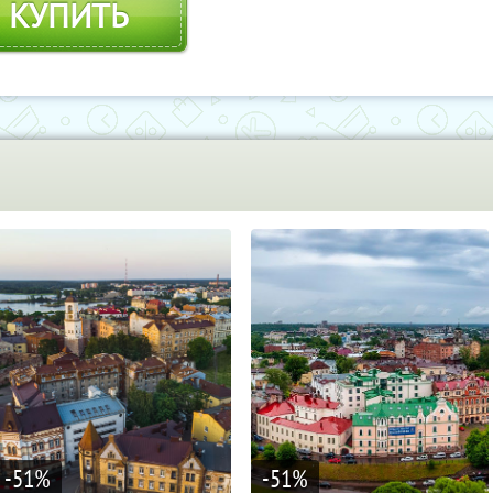
КУПИТЬ
-51
%
-51
%