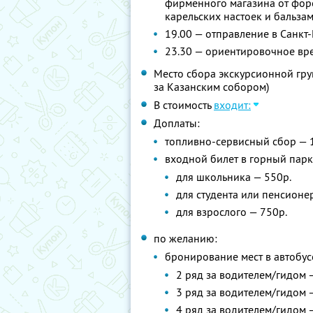
фирменного магазина от фор
карельских настоек и бальза
19.00 — отправление в Санкт
23.30 — ориентировочное вр
Место сбора экскурсионной груп
за Казанским собором)
В стоимость
входит:
Доплаты:
топливно-сервисный сбор — 
входной билет в горный парк
для школьника — 550р.
для студента или пенсионер
для взрослого — 750р.
по желанию:
бронирование мест в автобус
2 ряд за водителем/гидом 
3 ряд за водителем/гидом 
4 ряд за водителем/гидом 