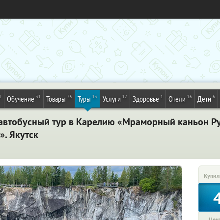
1
31
25
13
12
1
16
6
Обучение
Товары
Туры
Услуги
Здоровье
Отели
Дети
автобусный тур в Карелию «Мраморный каньон Ру
». Якутск
Купил
Цена