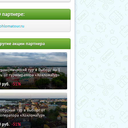
 партнере:
ohlomatour.ru
ругие акции партнера
трономический тур в Выборг на 1
ь от туроператора «ХохломаТур»
0
руб.
-51%
обусный тур в Выборг от
роператора «ХохломаТур»
0
руб.
-51%