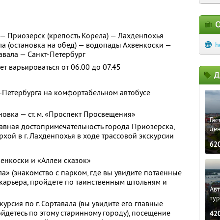
О
 — Приозерск (крепость Корела) — Лахденпохья
ла (остановка на обед) — водопады Ахвенкоски —
h
авала — Санкт-Петербург
 варьироваться от 06.00 до 07.45
Д
т-Петербурга на комфортабельном автобусе
новка — ст. м. «Проспект Просвещения»
Гас
лавная достопримечательность города Приозерска,
ден
хой в г. Лахденпохья в ходе трассовой экскурсии
62
енкоски и «Аллеи сказок»
а» (знакомство с парком, где вы увидите потаенные
карьера, пройдете по таинственным штольням и
Авт
ту
курсия по г. Сортавала (вы увидите его главные
йдетесь по этому старинному городу), посещение
42