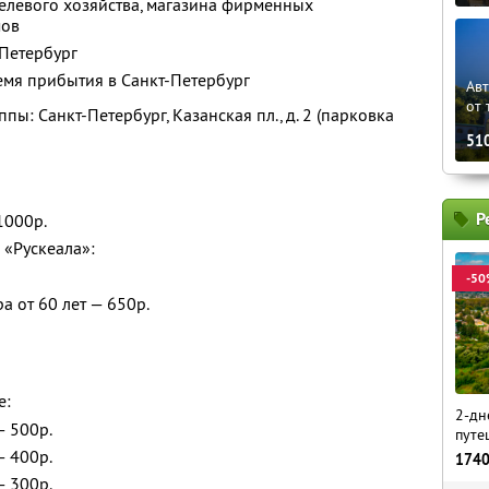
елевого хозяйства, магазина фирменных
мов
-Петербург
емя прибытия в Санкт-Петербург
Ав
от 
пы: Санкт-Петербург, Казанская пл., д. 2 (парковка
51
Р
1000р.
 «Рускеала»:
-50
а от 60 лет — 650р.
е:
2-дн
— 500р.
путе
— 400р.
174
— 300р.