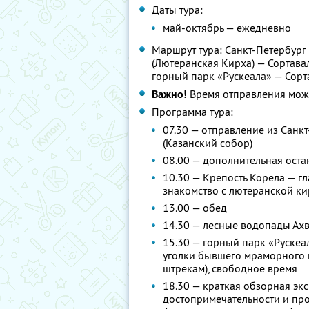
Даты тура:
май-октябрь — ежедневно
Маршрут тура: Санкт-Петербург
(Лютеранская Кирха) — Сортава
горный парк «Рускеала» — Сорт
Важно!
Время отправления может
Программа тура:
07.30 — отправление из Санк
(Казанский собор)
08.00 — дополнительная оста
10.30 — Крепость Корела — г
знакомство с лютеранской кир
13.00 — обед
14.30 — лесные водопады Ахв
15.30 — горный парк «Рускеал
уголки бывшего мраморного 
штрекам), свободное время
18.30 — краткая обзорная экс
достопримечательности и про