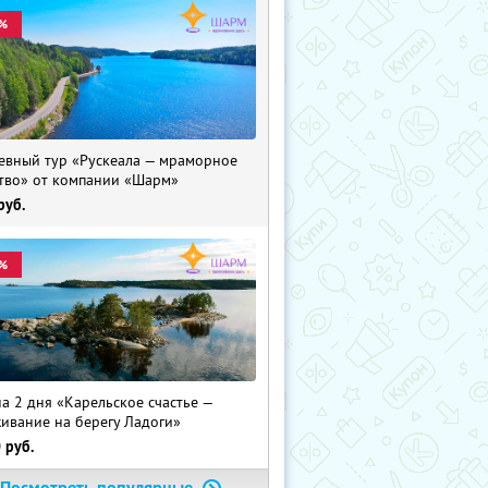
%
евный тур «Рускеала — мраморное
тво» от компании «Шарм»
руб.
%
на 2 дня «Карельское счастье —
ивание на берегу Ладоги»
0
руб.
Посмотреть популярные