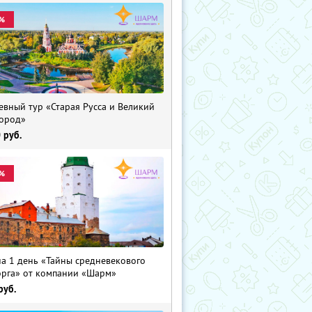
%
евный тур «Старая Русса и Великий
ород»
0
руб.
%
на 1 день «Тайны средневекового
рга» от компании «Шарм»
руб.