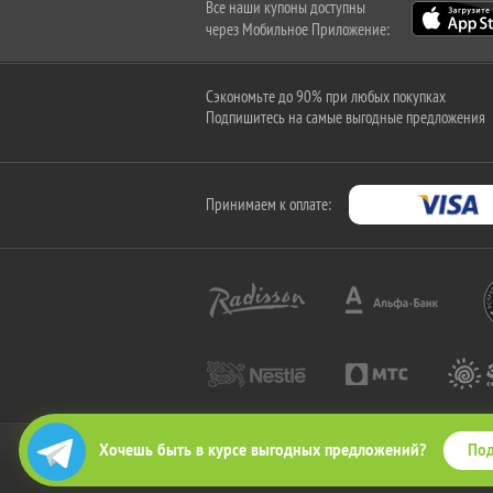
Все наши купоны доступны
через Мобильное Приложение:
Сэкономьте до 90% при любых покупках
Подпишитесь на самые выгодные предложения
Принимаем к оплате:
Под
Хочешь быть в курсе выгодных предложений?
2010-2026 © КупиКупон. Все права защищены.
Все права на товарный знак "КупиКупон" и на сайт