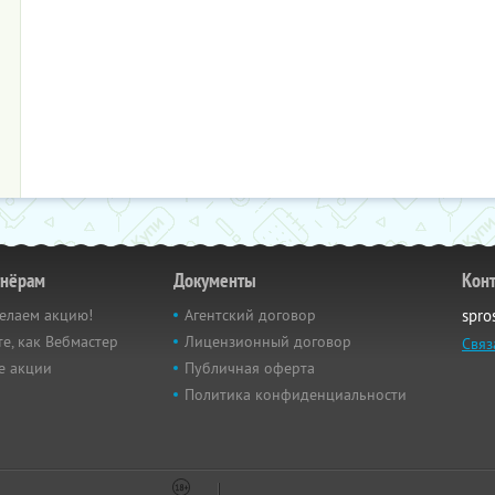
тнёрам
Документы
Кон
елаем акцию!
Агентский договор
spro
е, как Вебмастер
Лицензионный договор
Связ
е акции
Публичная оферта
Политика конфиденциальности