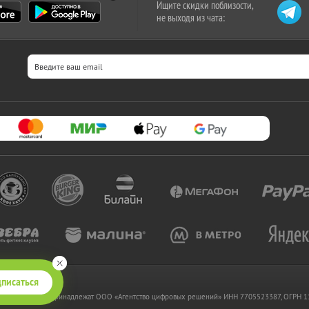
Ищите скидки поблизости,
не выходя из чата:
писаться
 www.kupikupon.ru принадлежат OOO «Агентство цифровых решений» ИНН 7705523387, ОГРН