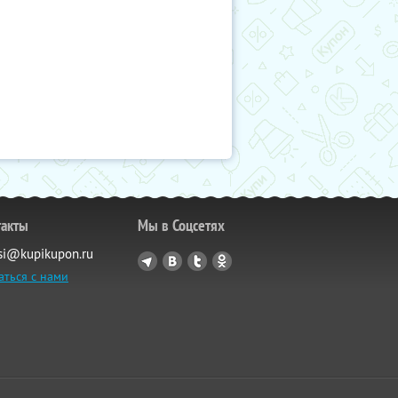
такты
Мы в Соцсетях
si@kupikupon.ru
аться с нами