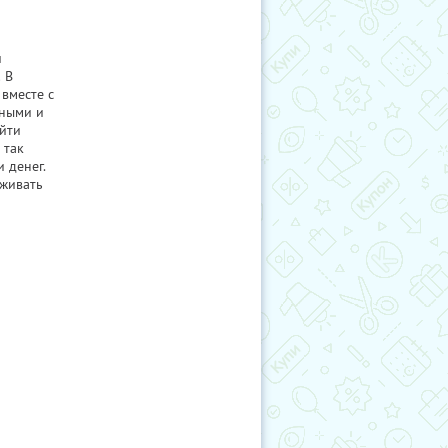
и
 В
вместе с
чными и
айти
 так
 денег.
еживать
о