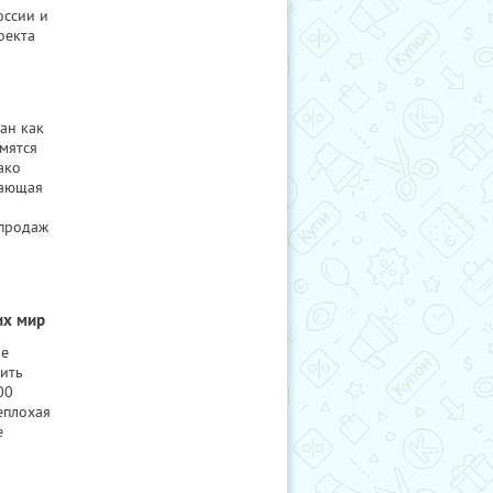
оссии и
оекта
ан как
емятся
ако
тающая
 продаж
их мир
не
пить
00
еплохая
е