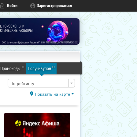
Войти
Зарегистрироваться
49
84
Промокоды
ПолучиКупон
По рейтингу
Показать на карте