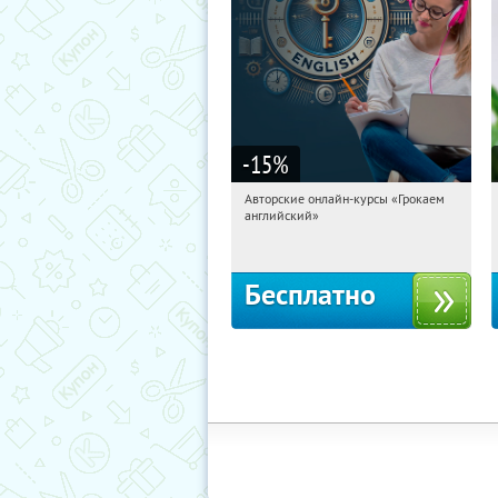
-15
%
Авторские онлайн-курсы «Грокаем
14:38:15
Получили:
4
английский»
Россия
Бесплатно