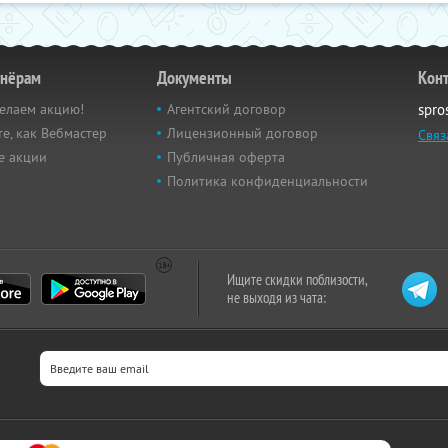
тнёрам
Документы
Кон
елаем акцию!
Агентский договор
spro
е, как Вебмастер
Лицензионный договор
Связ
е акции
Публичная оферта
Политика конфиденциальности
Ищите скидки поблизости,
не выходя из чата: