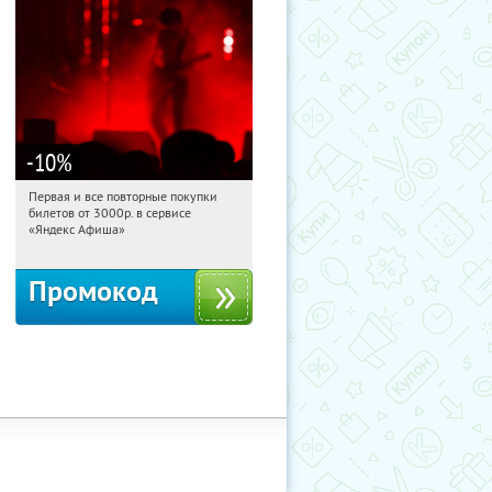
-10
%
Первая и все повторные покупки
14:38:15
Получили:
153
билетов от 3000р. в сервисе
Россия
«Яндекс Афиша»
Промокод