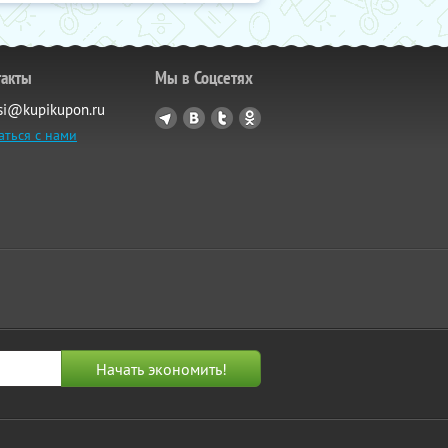
такты
Мы в Соцсетях
si@kupikupon.ru
аться с нами