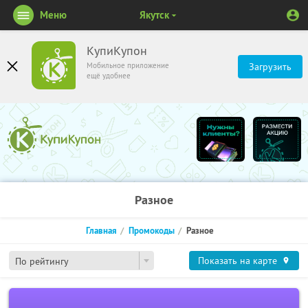
Меню
Якутск
КупиКупон
Мобильное приложение
Загрузить
ещё удобнее
Разное
Главная
Промокоды
Разное
Показать на карте
По рейтингу