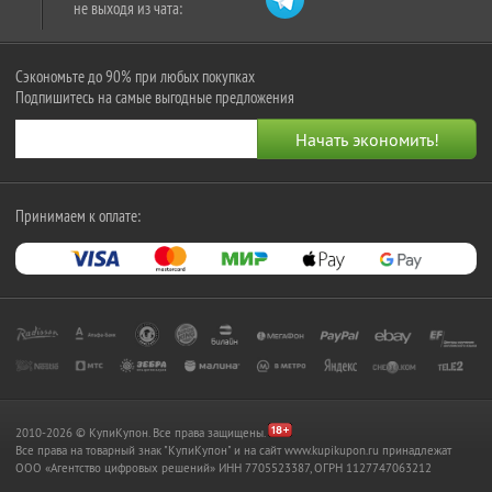
не выходя из чата:
Сэкономьте до 90% при любых покупках
Подпишитесь на самые выгодные предложения
Принимаем к оплате:
2010-2026 © КупиКупон. Все права защищены.
Все права на товарный знак "КупиКупон" и на сайт www.kupikupon.ru принадлежат
OOO «Агентство цифровых решений» ИНН 7705523387, ОГРН 1127747063212