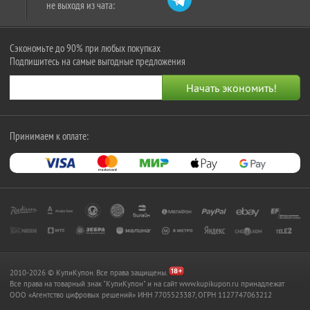
не выходя из чата:
Сэкономьте до 90% при любых покупках
Подпишитесь на самые выгодные предложения
Принимаем к оплате:
2010-2026 © КупиКупон. Все права защищены.
Все права на товарный знак "КупиКупон" и на сайт www.kupikupon.ru принадлежат
OOO «Агентство цифровых решений» ИНН 7705523387, ОГРН 1127747063212