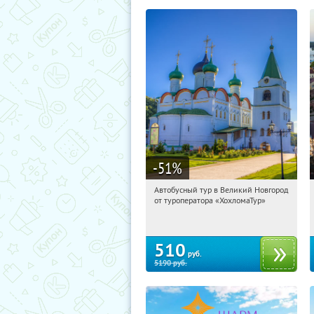
-51
%
Автобусный тур в Великий Новгород
20:37:04
Купили:
2
от туроператора «ХохломаТур»
Сенная площадь
510
руб.
5190
руб.