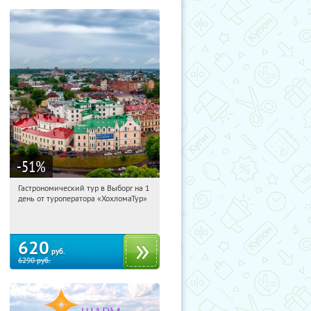
-51
%
Гастрономический тур в Выборг на 1
20:37:04
Купили:
5
день от туроператора «ХохломаТур»
Сенная площадь
620
руб.
6290
руб.