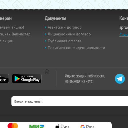
тнёрам
Документы
Кон
елаем акцию!
Агентский договор
spro
е, как Вебмастер
Лицензионный договор
Связ
е акции
Публичная оферта
Политика конфиденциальности
Ищите скидки поблизости,
не выходя из чата: