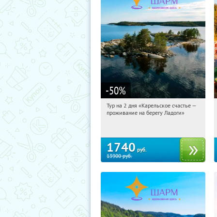
-50
%
Тур на 2 дня «Карельское счастье —
20:37:04
Купили:
39
проживание на берегу Ладоги»
Достоевская
1740
руб.
13900
руб.