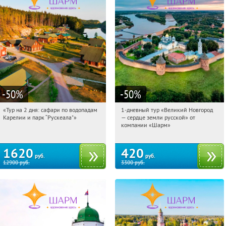
-50
%
-50
%
«Тур на 2 дня: сафари по водопадам
1-дневный тур «Великий Новгород
20:37:04
Купили:
6
20:37:04
Купили:
22
Карелии и парк “Рускеала"»
— сердце земли русской» от
Достоевская
Достоевская
компании «Шарм»
1620
420
руб.
руб.
12900
руб.
3300
руб.