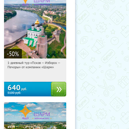
-50
%
1-дневный тур «Псков — Изборск —
20:37:04
Купили:
12
Печоры» от компании «Шарм»
Достоевская
640
руб.
5100
руб.