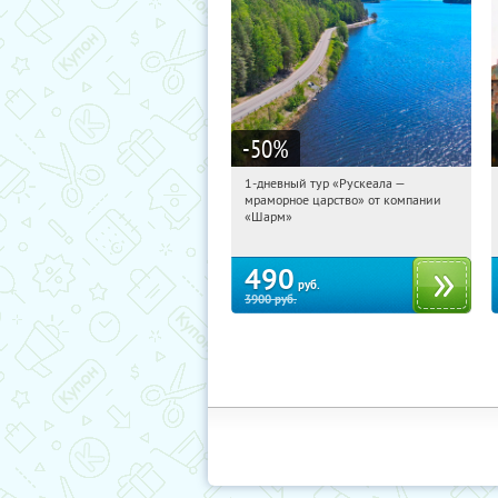
-50
%
1-дневный тур «Рускеала —
20:37:04
Купили:
48
мраморное царство» от компании
Достоевская
«Шарм»
490
руб.
3900
руб.