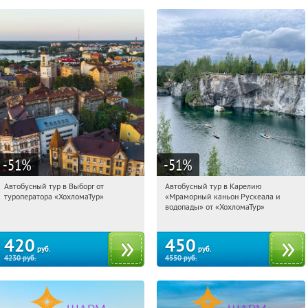
-51
%
-51
%
Автобусный тур в Выборг от
Автобусный тур в Карелию
20:37:04
Купили:
9
20:37:04
Купили:
24
туроператора «ХохломаТур»
«Мраморный каньон Рускеала и
Сенная площадь
Сенная площадь
водопады» от «ХохломаТур»
420
450
руб.
руб.
4230
руб.
4550
руб.