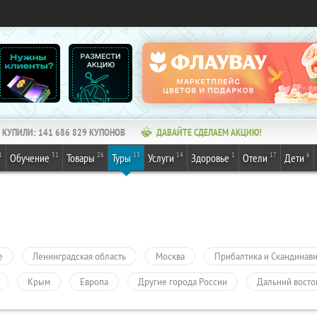
КУПИЛИ:
141 686 829
КУПОНОВ
ДАВАЙТЕ СДЕЛАЕМ АКЦИЮ!
1
31
26
13
14
1
17
6
Обучение
Товары
Туры
Услуги
Здоровье
Отели
Дети
е
Ленинградская область
Москва
Прибалтика и Скандинав
Крым
Европа
Другие города России
Дальний восто