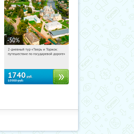
-50
%
2-дневный тур «Тверь и Торжок:
20:37:04
Купили:
30
путешествие по государевой дороге»
Достоевская
1740
руб.
13900
руб.