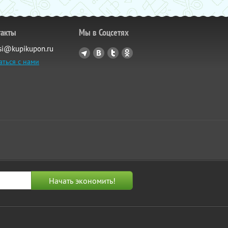
такты
Мы в Соцсетях
si@kupikupon.ru
аться с нами