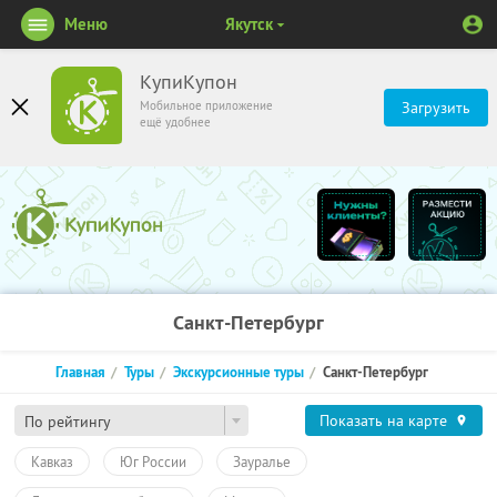
Меню
Якутск
КупиКупон
Мобильное приложение
Загрузить
ещё удобнее
Санкт-Петербург
Главная
Туры
Экскурсионные туры
Санкт-Петербург
Показать на карте
По рейтингу
Кавказ
Юг России
Зауралье