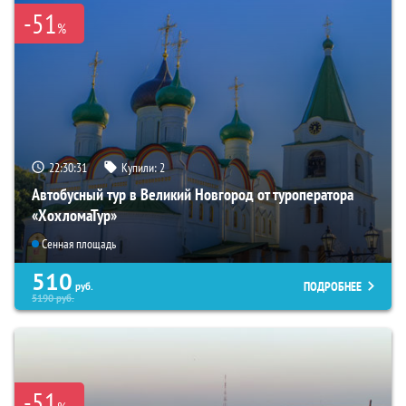
-51
%
22:30:30
Купили:
2
Автобусный тур в Великий Новгород от туроператора
«ХохломаТур»
Сенная площадь
510
ПОДРОБНЕЕ
руб.
5190
руб.
-51