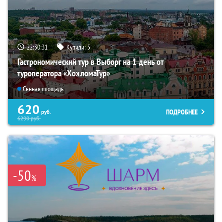
22:30:30
Купили:
5
Гастрономический тур в Выборг на 1 день от
туроператора «ХохломаТур»
Сенная площадь
620
ПОДРОБНЕЕ
руб.
6290
руб.
-50
%