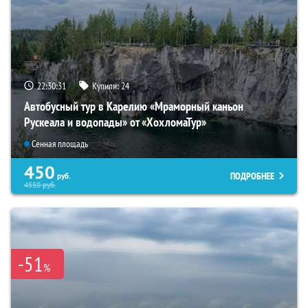
22:30:30
Купили:
24
Автобусный тур в Карелию «Мраморный каньон
Рускеала и водопады» от «ХохломаТур»
Сенная площадь
450
ПОДРОБНЕЕ
руб.
4550
руб.
-51
%