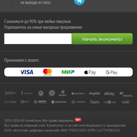
не выходя из чата:
Сэкономьте до 90% при любых покупках
Подпишитесь на самые выгодные предложения
Принимаем к оплате:
2010-2026 © КупиКупон. Все права защищены.
Все права на товарный знак "КупиКупон" и на сайт www.kupikupon.ru принадлежат
OOO «Агентство цифровых решений» ИНН 7705523387, ОГРН 1127747063212