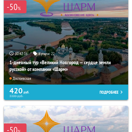
-50
%
00:42:15
Купили:
22
1-дневный тур «Великий Новгород — сердце земли
русской» от компании «Шарм»
Достоевская
420
ПОДРОБНЕЕ
руб.
3300
руб.
-50
%