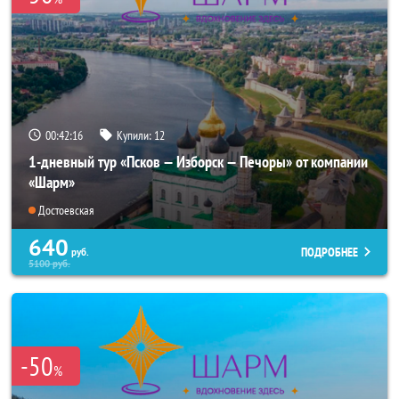
00:42:15
Купили:
12
1-дневный тур «Псков — Изборск — Печоры» от компании
«Шарм»
Достоевская
640
ПОДРОБНЕЕ
руб.
5100
руб.
-50
%