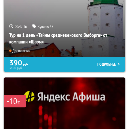
00:42:15
Купили:
58
Тур на 1 день «Тайны средневекового Выборга» от
компании «Шарм»
Достоевская
390
ПОДРОБНЕЕ
руб.
3100
руб.
-10
%