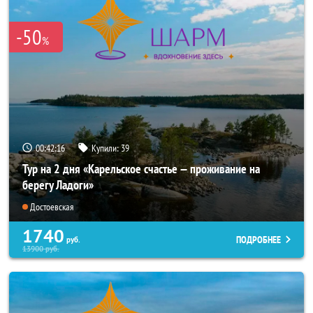
-50
%
00:42:15
Купили:
39
Тур на 2 дня «Карельское счастье — проживание на
берегу Ладоги»
Достоевская
1740
ПОДРОБНЕЕ
руб.
13900
руб.