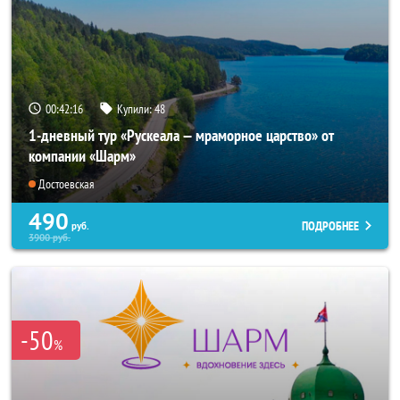
00:42:15
Купили:
48
1-дневный тур «Рускеала — мраморное царство» от
компании «Шарм»
Достоевская
490
ПОДРОБНЕЕ
руб.
3900
руб.
-50
%