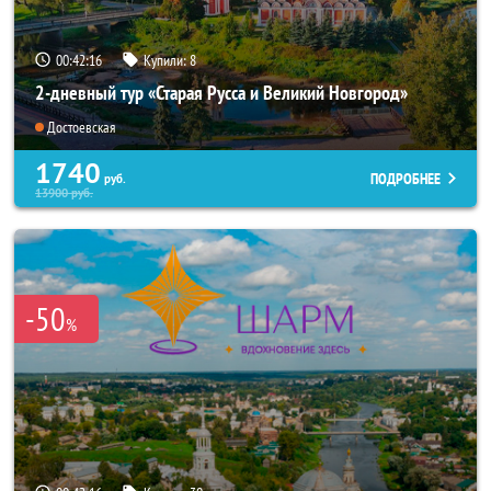
00:42:15
Купили:
8
2-дневный тур «Старая Русса и Великий Новгород»
Достоевская
1740
ПОДРОБНЕЕ
руб.
13900
руб.
-50
%