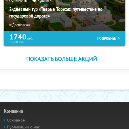
00:42:15
Купили:
30
2-дневный тур «Тверь и Торжок: путешествие по
государевой дороге»
Достоевская
1740
ПОДРОБНЕЕ
руб.
13900
руб.
ПОКАЗАТЬ БОЛЬШЕ АКЦИЙ
Компания
Основное
Публикации о нас