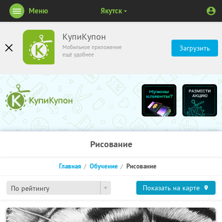
Меню
Якутск
КупиКупон
Мобильное приложение
Загрузить
ещё удобнее
Рисование
Главная
Обучение
Рисование
Показать на карте
По рейтингу