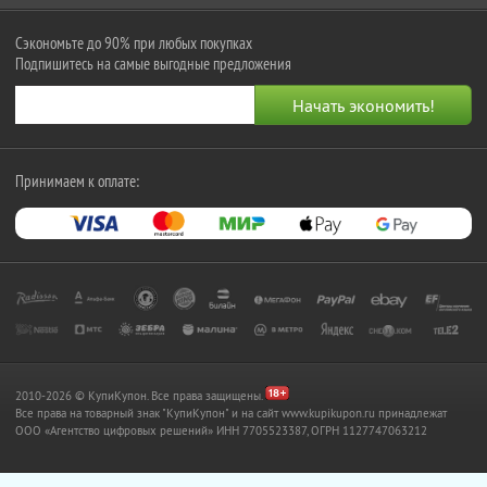
Сэкономьте до 90% при любых покупках
Подпишитесь на самые выгодные предложения
Принимаем к оплате:
2010-2026 © КупиКупон. Все права защищены.
Все права на товарный знак "КупиКупон" и на сайт www.kupikupon.ru принадлежат
OOO «Агентство цифровых решений» ИНН 7705523387, ОГРН 1127747063212