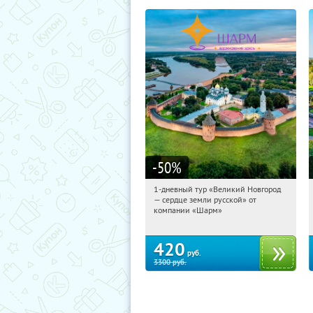
-50
%
1-дневный тур «Великий Новгород
17:42:26
Купили:
22
— сердце земли русской» от
Достоевская
компании «Шарм»
420
руб.
3300
руб.