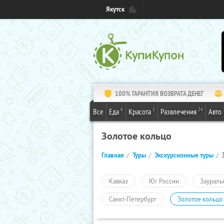
Якутск
100% ГАРАНТИЯ ВОЗВРАТА ДЕНЕГ
6
1
24
Все
Еда
Красота
Развлечения
Авто
Золотое кольцо
Главная
Туры
Экскурсионные туры
Кавказ
Юг России
Заураль
Санкт-Петербург
Золотое кольцо