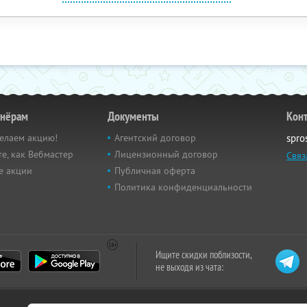
тнёрам
Документы
Кон
елаем акцию!
Агентский договор
spro
е, как Вебмастер
Лицензионный договор
Связ
е акции
Публичная оферта
Политика конфиденциальности
Ищите скидки поблизости,
не выходя из чата: