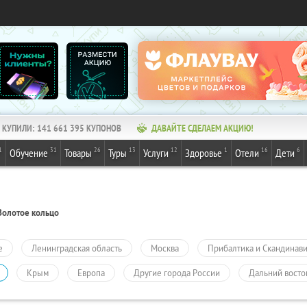
КУПИЛИ:
141 661 395
КУПОНОВ
ДАВАЙТЕ СДЕЛАЕМ АКЦИЮ!
1
31
26
13
12
1
16
6
Обучение
Товары
Туры
Услуги
Здоровье
Отели
Дети
Золотое кольцо
е
Ленинградская область
Москва
Прибалтика и Скандинав
Крым
Европа
Другие города России
Дальний восто