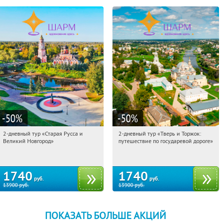
-50
%
-50
%
2-дневный тур «Старая Русса и
2-дневный тур «Тверь и Торжок:
17:42:26
Купили:
8
17:42:26
Купили:
30
Великий Новгород»
путешествие по государевой дороге»
Достоевская
Достоевская
1740
1740
руб.
руб.
13900
руб.
13900
руб.
ПОКАЗАТЬ БОЛЬШЕ АКЦИЙ