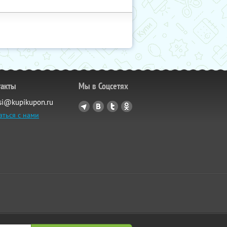
такты
Мы в Соцсетях
si@kupikupon.ru
аться с нами