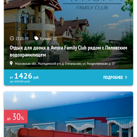
21:01:38
Купили:
10
Отдых для двоих в Avrora Family Club рядом с Пяловским
водохранилищем
Московская обл., Мытищинский р-н, д. Степаньково, ул. Рождественская, д. 25
1426
ПОДРОБНЕЕ
от
руб.
до
60600
руб.
30
%
до