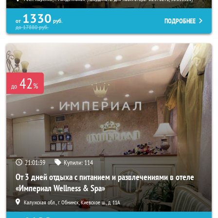
1330
ПОДРОБНЕЕ
от
руб.
до
17880
руб.
42
%
до
21:01:38
Купили:
114
От 3 дней отдыха с питанием и развлечениями в отеле
«Империал Wellness & Spa»
Калужская обл., г. Обнинск, Киевское ш., д. 11А