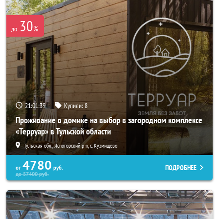
30
%
до
21:01:38
Купили:
8
Проживание в домике на выбор в загородном комплексе
«Терруар» в Тульской области
Тульская обл., Ясногорский р-н, с. Кузмищево
4780
ПОДРОБНЕЕ
от
руб.
до
57400
руб.