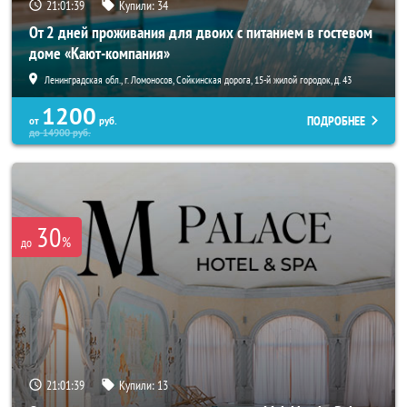
21:01:38
Купили:
34
От 2 дней проживания для двоих с питанием в гостевом
доме «Кают-компания»
Ленинградская обл., г. Ломоносов, Сойкинская дорога, 15-й жилой городок, д. 43
1200
ПОДРОБНЕЕ
от
руб.
до
14900
руб.
30
%
до
21:01:38
Купили:
13