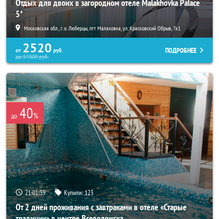
Отдых для двоих в загородном отеле Malakhovka Palace
5*
Московская обл., г. о. Люберцы, пгт Малаховка, ул. Красковский Обрыв, 7к1
2520
ПОДРОБНЕЕ
от
руб.
до
57000
руб.
40
%
до
21:01:38
Купили:
123
От 2 дней проживания с завтраками в отеле «Старые
традиции» в центре Всеволожска