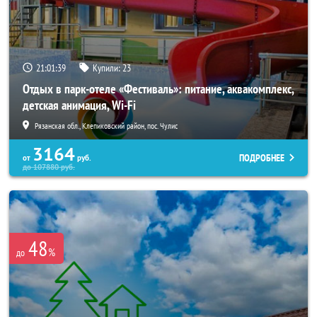
21:01:38
Купили:
23
Отдых в парк-отеле «Фестиваль»: питание, аквакомплекс,
детская анимация, Wi-Fi
Рязанская обл., Клепиковский район, пос. Чулис
3164
ПОДРОБНЕЕ
от
руб.
до
107880
руб.
48
%
до