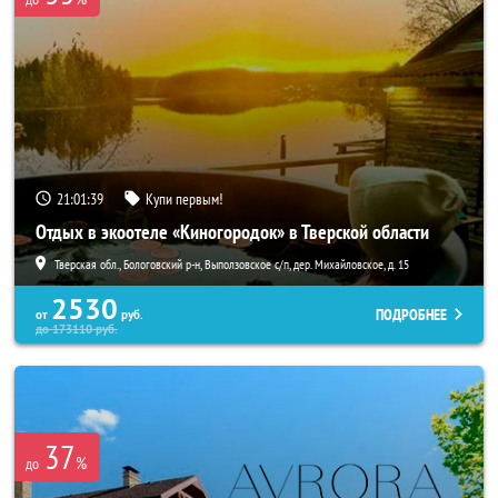
21:01:38
Купи первым!
Отдых в экоотеле «Киногородок» в Тверской области
Тверская обл., Бологовский р-н, Выползовское с/п, дер. Михайловское, д. 15
2530
ПОДРОБНЕЕ
от
руб.
до
173110
руб.
37
%
до