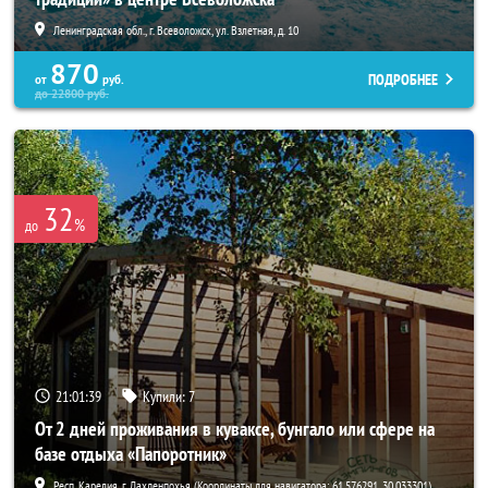
Ленинградская обл., г. Всеволожск, ул. Взлетная, д. 10
870
ПОДРОБНЕЕ
от
руб.
до
22800
руб.
32
%
до
21:01:38
Купили:
7
От 2 дней проживания в куваксе, бунгало или сфере на
базе отдыха «Папоротник»
Респ. Карелия, г. Лахденпохья (Координаты для навигатора: 61.576291, 30.033301)