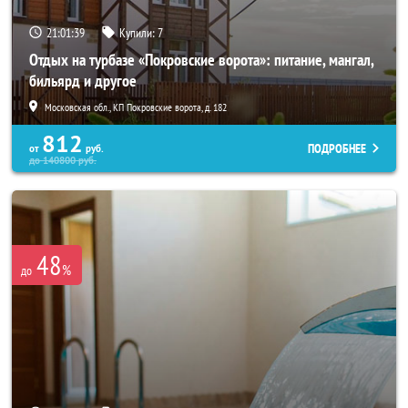
21:01:38
Купили:
7
Отдых на турбазе «Покровские ворота»: питание, мангал,
бильярд и другое
Московская обл., КП Покровские ворота, д. 182
812
ПОДРОБНЕЕ
от
руб.
до
140800
руб.
48
%
до