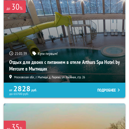
30
%
до
21:01:38
Купи первым!
Отдых для двоих с питанием в отеле Arthurs Spa Hotel by
Mercure в Мытищах
Московская обл., г. Мытищи, д. Ларево, ул. Хвойная, стр. 26
2828
ПОДРОБНЕЕ
от
руб.
до
65700
руб.
35
%
до