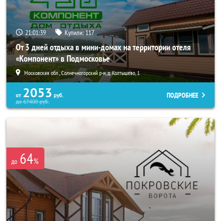
21:01:38
Купили:
117
От 3 дней отдыха в мини-домах на территории отеля
«Компонент» в Подмосковье
Московская обл., Солнечногорский р-н, д. Колтышево, 1
2053
ПОДРОБНЕЕ
от
руб.
до
67400
руб.
64
%
до