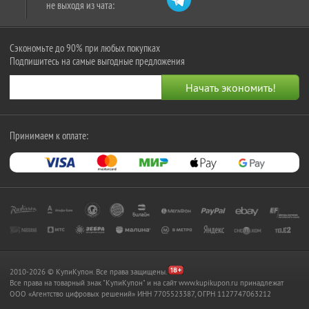
не выходя из чата:
Сэкономьте до 90% при любых покупках
Подпишитесь на самые выгодные предложения
Принимаем к оплате:
2010-2026 © КупиКупон. Все права защищены.
Все права на товарный знак "КупиКупон" и на сайт www.kupikupon.ru принадлежат
OOO «Агентство цифровых решений» ИНН 7705523387, ОГРН 1127747063212