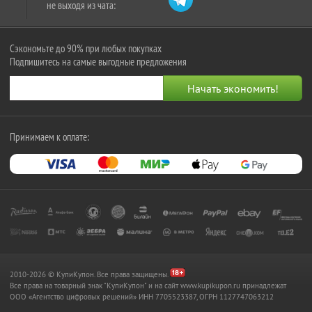
не выходя из чата:
Сэкономьте до 90% при любых покупках
Подпишитесь на самые выгодные предложения
Принимаем к оплате:
2010-2026 © КупиКупон. Все права защищены.
Все права на товарный знак "КупиКупон" и на сайт www.kupikupon.ru принадлежат
OOO «Агентство цифровых решений» ИНН 7705523387, ОГРН 1127747063212