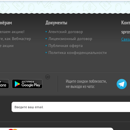
тнёрам
Документы
Кон
елаем акцию!
Агентский договор
spro
е, как Вебмастер
Лицензионный договор
Связ
е акции
Публичная оферта
Политика конфиденциальности
Ищите скидки поблизости,
не выходя из чата: