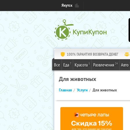
Якутск
100% ГАРАНТИЯ ВОЗВРАТА ДЕНЕГ
7
1
24
Все
Еда
Красота
Развлечения
Авто
Для животных
Главная
Услуги
Для животных