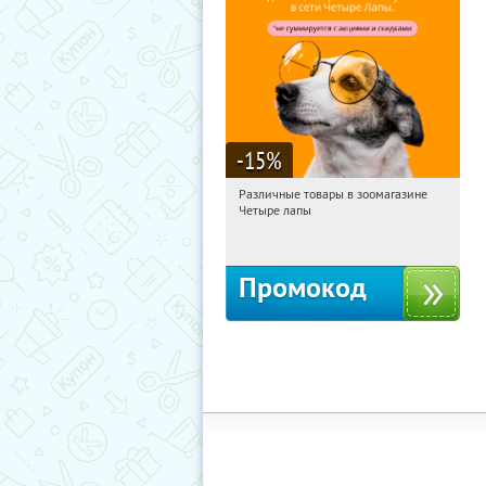
-15
%
Различные товары в зоомагазине
06:40:43
Получи первым!
Четыре лапы
Россия
Промокод