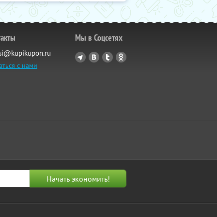
такты
Мы в Соцсетях
si@kupikupon.ru
аться с нами