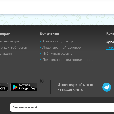
тнёрам
Документы
Кон
елаем акцию!
Агентский договор
spro
е, как Вебмастер
Лицензионный договор
Связ
е акции
Публичная оферта
Политика конфиденциальности
Ищите скидки поблизости,
не выходя из чата: