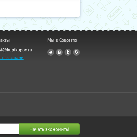
такты
Мы в Соцсетях
si@kupikupon.ru
аться с нами