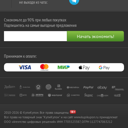
не выходя из чата:
Сэкономьте до 90% при любых покупках
Подпишитесь на самые выгодные предложения
Принимаем к оплате:
2010-2026 © КупиКупон. Все права защищены.
Все права на товарный знак "КупиКупон" и на сайт www.kupikupon.ru принадлежат
OOO «Агентство цифровых решений» ИНН 7705523387, ОГРН 1127747063212