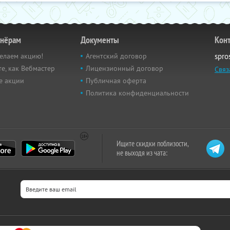
тнёрам
Документы
Кон
елаем акцию!
Агентский договор
spro
е, как Вебмастер
Лицензионный договор
Связ
е акции
Публичная оферта
Политика конфиденциальности
Ищите скидки поблизости,
не выходя из чата: