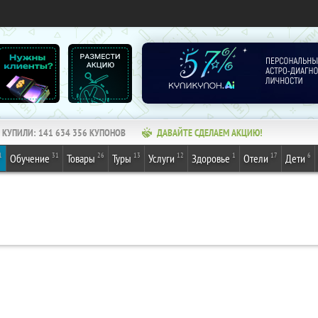
КУПИЛИ:
141 634 357
КУПОНОВ
ДАВАЙТЕ СДЕЛАЕМ АКЦИЮ!
1
31
26
13
12
1
17
6
Обучение
Товары
Туры
Услуги
Здоровье
Отели
Дети