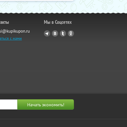
такты
Мы в Соцсетях
si@kupikupon.ru
аться с нами