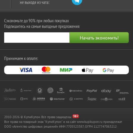
не выходя из чата:
Сэкономьте до 90% при любых покупках
Подпишитесь на самые выгодные предложения
Принимаем к оплате:
2010-2026 © КупиКупон. Все права защищены.
Все права на товарный знак "КупиКупон" и на сайт www.kupikupon.ru принадлежат
OOO «Агентство цифровых решений» ИНН 7705523387, ОГРН 1127747063212