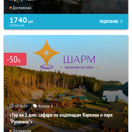
Достоевская
1740
ПОДРОБНЕЕ
руб.
13900
руб.
-50
%
08:36:57
Купили:
6
«Тур на 2 дня: сафари по водопадам Карелии и парк
“Рускеала"»
Достоевская