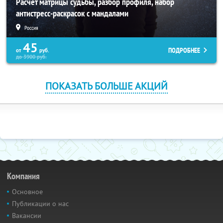
Расчет матрицы судьбы, разбор профиля, набор
антистресс-раскрасок с мандалами
Россия
45
ПОДРОБНЕЕ
от
руб.
до
3900
руб.
ПОКАЗАТЬ БОЛЬШЕ АКЦИЙ
Компания
Основное
Публикации о нас
Вакансии