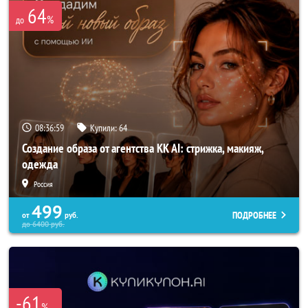
64
%
до
08:36:57
Купили:
64
Создание образа от агентства KK AI: стрижка, макияж,
одежда
Россия
499
ПОДРОБНЕЕ
от
руб.
до
6400
руб.
-61
%