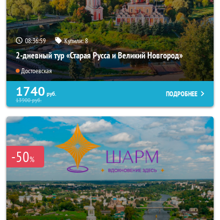
08:36:57
Купили:
8
2-дневный тур «Старая Русса и Великий Новгород»
Достоевская
1740
ПОДРОБНЕЕ
руб.
13900
руб.
-50
%