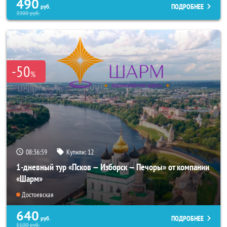
490
ПОДРОБНЕЕ
руб.
3900
руб.
-50
%
08:36:57
Купили:
12
1-дневный тур «Псков — Изборск — Печоры» от компании
«Шарм»
Достоевская
640
ПОДРОБНЕЕ
руб.
5100
руб.