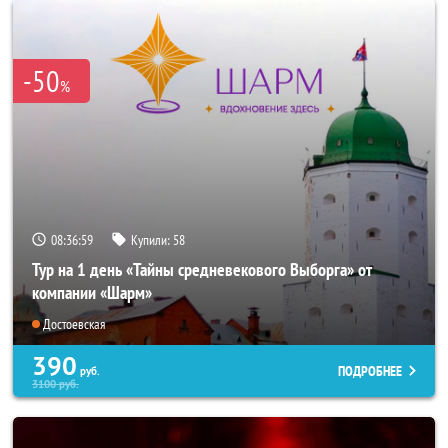
-50
%
08:36:57
Купили:
58
Тур на 1 день «Тайны средневекового Выборга» от
компании «Шарм»
Достоевская
390
ПОДРОБНЕЕ
руб.
3100
руб.