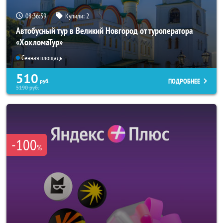
08:36:57
Купили:
2
Автобусный тур в Великий Новгород от туроператора
«ХохломаТур»
Сенная площадь
510
ПОДРОБНЕЕ
руб.
5190
руб.
-100
%