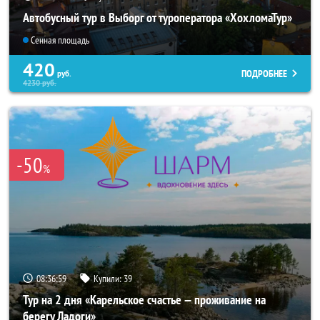
Автобусный тур в Выборг от туроператора «ХохломаТур»
Сенная площадь
420
ПОДРОБНЕЕ
руб.
4230
руб.
-50
%
08:36:57
Купили:
39
Тур на 2 дня «Карельское счастье — проживание на
берегу Ладоги»