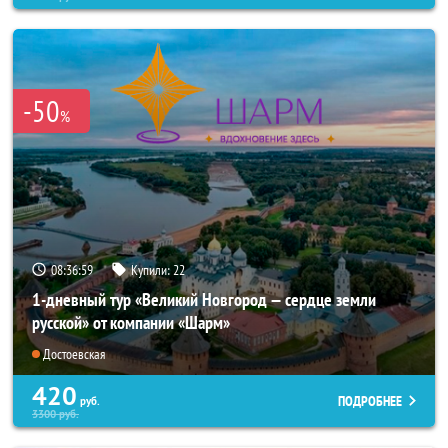
-50
%
08:36:57
Купили:
22
1-дневный тур «Великий Новгород — сердце земли
русской» от компании «Шарм»
Достоевская
420
ПОДРОБНЕЕ
руб.
3300
руб.