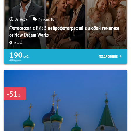
08:36:57
Купили:
10
Фотосессия с ИИ: 5 нейрофотографий в любой тематике
от New Dream Works
Россия
190
ПОДРОБНЕЕ
руб.
490
руб.
-51
%