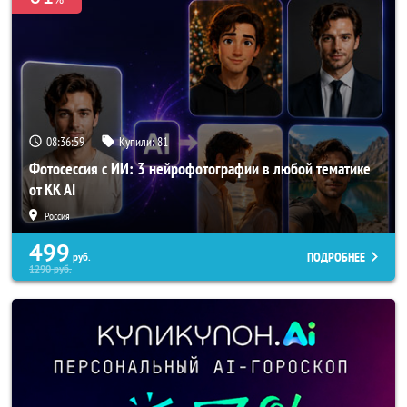
08:36:57
Купили:
81
Фотосессия с ИИ: 3 нейрофотографии в любой тематике
от KK AI
Россия
499
ПОДРОБНЕЕ
руб.
1290
руб.