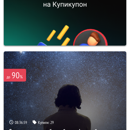
90
%
до
08:36:57
Купили:
29