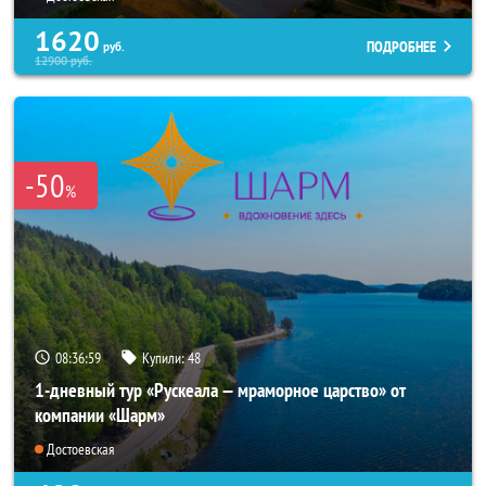
1620
ПОДРОБНЕЕ
руб.
12900
руб.
-50
%
08:36:57
Купили:
48
1-дневный тур «Рускеала — мраморное царство» от
компании «Шарм»
Достоевская