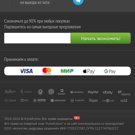
не выходя из чата:
Сэкономьте до 90% при любых покупках
Подпишитесь на самые выгодные предложения
Принимаем к оплате:
2010-2026 © КупиКупон. Все права защищены.
Все права на товарный знак "КупиКупон" и на сайт www.kupikupon.ru принадлежат
OOO «Агентство цифровых решений» ИНН 7705523387, ОГРН 1127747063212