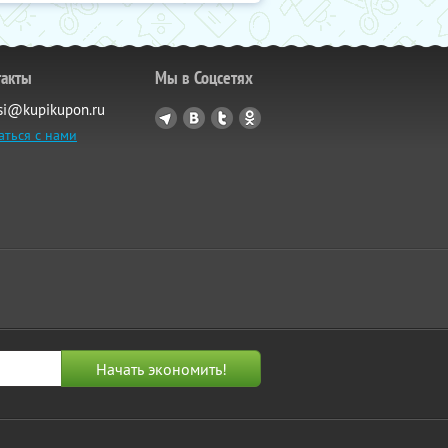
такты
Мы в Соцсетях
si@kupikupon.ru
аться с нами