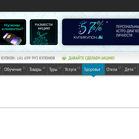
КУПИЛИ:
141 699 993
КУПОНОВ
ДАВАЙТЕ СДЕЛАЕМ АКЦИЮ!
1
31
26
13
14
1
17
6
Обучение
Товары
Туры
Услуги
Здоровье
Отели
Дети