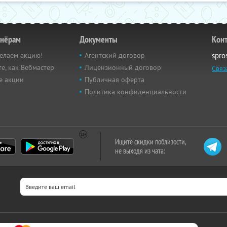
тнёрам
Документы
Кон
елаем акцию!
Агентский договор
spro
е, как Вебмастер
Лицензионный договор
Связ
е акции
Публичная оферта
Политика конфиденциальности
Ищите скидки поблизости,
не выходя из чата: