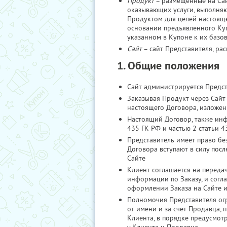
Продукт
– размещенные на Са
оказывающих услуги, выполня
Продуктом для целей настояще
основании предъявленного Куп
указанном в Купоне к их базо
Сайт
– сайт Представителя, ра
1. Общие положения
Сайт администрируется Предс
Заказывая Продукт через Сайт
настоящего Договора, изложе
Настоящий Договор, также инф
435 ГК РФ и частью 2 статьи 4
Представитель имеет право бе
Договора вступают в силу пос
Сайте
Клиент соглашается на переда
информации по Заказу, и согл
оформлении Заказа на Сайте 
Полномочия Представителя ог
от имени и за счет Продавца,
Клиента, в порядке предусмот