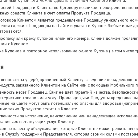
чатанный Купон. Это можно сделать в Личном Кабинете Клиента.
остей Продавца и Клиента по Договору возникает непосредственно 
жных средств Клиента в счет оплаты Продукта Продавца.
оговора Клиентом является предъявление Продавцу уникального номе
чения сделки с Продавцом на Сайте и указан в Купоне. Любые иные д
атриваются.
 пропажу или кражу Купонов и/или его номера. Клиент должен проявля
нии с Купоном.
ка Купонов и повторное использование одного Купона ( в том числе т
ия
ственности за ущерб, причиненный Клиенту вследствие ненадлежащег
родукта, заказанного Клиентом на Сайте или с помошью Мобильного 
енность несет Продавец. Сайт не дает гарантий качества, безопасност
ктеристики товаров или услуг Продавцов, чьи Продукты представлены
нные на Сайте могут быть потенциально опасны для здоровья (наприм
ание таких Продуктов лежит на Клиенте.
ственности за исполнение, неисполнение или ненадлежащее исполнени
зания соответствующих услуг Клиенту.
сов по качеству обслуживания, которые Клиент не может решить непо
 в Службу поддержки Представителя, которая своими силами постара