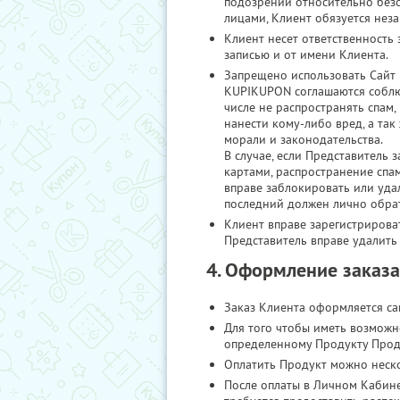
подозрений относительно безо
лицами, Клиент обязуется нез
Клиент несет ответственность
записью и от имени Клиента.
Запрещено использовать Сайт
KUPIKUPON соглашаются соблю
числе не распространять спам
нанести кому-либо вред, а та
морали и законодательства.
В случае, если Представитель
картами, распространение спа
вправе заблокировать или удал
последний должен лично обрат
Клиент вправе зарегистрироват
Представитель вправе удалить
4. Оформление заказа
Заказ Клиента оформляется са
Для того чтобы иметь возможн
определенному Продукту Прода
Оплатить Продукт можно неско
После оплаты в Личном Кабин