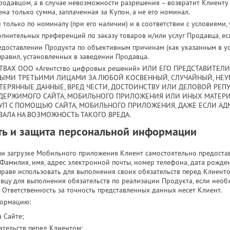
одавцом, а в случае невозможности разрешения – возвратит Клиенту 
на только сумма, заплаченная за Купон, а не его номинал.
только по номиналу (при его наличии) и в соответствии с условиями,
лнительных преференций по заказу товаров и/или услуг Продавца, есл
едоставлении Продукта по объективным причинам (как указанным в усл
равил, установленных в заведении Продавца.
ВАХ ООО «Агентство цифровых решений» ИЛИ ЕГО ПРЕДСТАВИТЕЛИ
БЫМИ ТРЕТЬИМИ ЛИЦАМИ ЗА ЛЮБОЙ КОСВЕННЫЙ, СЛУЧАЙНЫЙ, НЕ
ЕРЯННЫЕ ДАННЫЕ, ВРЕД ЧЕСТИ, ДОСТОИНСТВУ ИЛИ ДЕЛОВОЙ РЕПУ
ОДЕРЖИМОГО САЙТА, МОБИЛЬНОГО ПРИЛОЖЕНИЯ ИЛИ ИНЫХ МАТЕРИ
П С ПОМОЩЬЮ САЙТА, МОБИЛЬНОГО ПРИЛОЖЕНИЯ, ДАЖЕ ЕСЛИ АД
ВАЛА НА ВОЗМОЖНОСТЬ ТАКОГО ВРЕДА.
ть и защита персональной информации
ли загрузке Мобильного приложения Клиент самостоятельно предост
амилия, имя, адрес электронной почты, номер телефона, дата рожде
аве использовать для выполнения своих обязательств перед Клиенто
вцу для выполнения обязательств по реализации Продукта, если необх
 Ответственность за точность представленных данных несет Клиент.
формацию:
 Сайте;
ательств перед Клиентом;