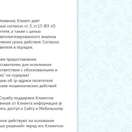
ложения, Клиент дает
 согласно ст. 3, ст.15 ФЗ «О
теля, а также с целью
 автоматизированного анализа
чения срока действия. Согласно
вителя в порядке,
ием предоставление
тавителем, для исполнения
оответствии с обоснованными и
es" не содержат
ию об ip-адресе посетителя
учаев мошеннических действий
в Службу поддержки Клиентов
ченная от Клиента информация (в
меть доступ к Сайту и Мобильному
 они действуют на основании
вых решений» перед его Клиентом