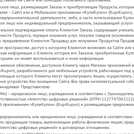
дственно на Сайте или помощью Мобильного приложения.
ское лицо, размещающее Заказы и приобретающее Продукты, которые 
алее – Сайт) или в Мобильном приложении «КупиКупон» (KupiKupon), 
редпринимательской деятельности; либо, в части использования Купон
кое лицо или индивидуальный предприниматель, оказывающий услуги 
альное подтверждение оплаты Клиентом Заказа, содержащее уникал
мости Продукта, порядке оказания услуг, покупке товаров (исключени
к предъявлению Клиентом Продавцу для получения Продуктов Продав
е пространство, доступ к которому Клиентом возможен на Сайте или
ная информация о Клиенте, история его Заказов, приобретенные Купо
оторыми он может воспользоваться и иная информация.
раммное обеспечение, доступное Клиенту через Магазин приложений
iKupon), разработанного для мобильных устройств, работающих под
 помощью которого Клиенты могут просматривать Акции, осуществлять 
ое устройство без посещения Сайта. Все права интеллектуальной со
ринадлежат Представителю
») – юридическое лицо, учрежденное в соответствии с Законодатель
етственностью «Агентство цифровых решений» (ОГРН 1127747063212)
й приложением «КупиКупон» (KupiKupon) и размещающее предложен
едприниматель или юридическое лицо, учрежденное в соответствии 
ги, продающие товары, выполняющие работы физическим лицам, пре
«Агентство цифровых решений» в договорных отношениях.