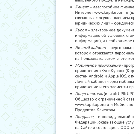
выбранного Продукта непосре
Клиент
– дееспособное физиче
Интернет www.kupikupon.ru (д
связанных с осуществлением п
юридических лиц» - юридичес
Купон
– электронное документ
информацию об условиях, стои
информации), и необходимое 
Личный кабинет
– персонально
котором отражается персональ
на Пользовательском счете, к
Мобильное приложение
- прог
приложения «КупиКупон» (Kup
систем Android и Apple iOS, с
Личный кабинет через мобильн
приложение и его элементы п
Представитель
(или «KUPIKUPON
Общество с ограниченной отв
www.kupikupon.ru и Мобильно
Продуктов Клиентам.
Продавец
– индивидуальный пр
Федерации, оказывающие услу
на Сайте и состоящие с ООО 