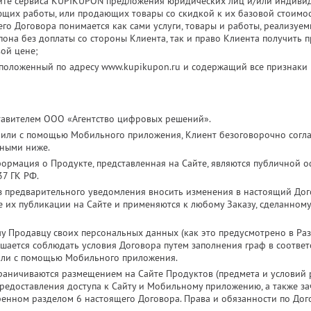
йте сервиса KUPIKUPON предложения юридических лиц и/или индиви
ющих работы, или продающих товары со скидкой к их базовой стоимо
го Договора понимается как сами услуги, товары и работы, реализуе
она без доплаты со стороны Клиента, так и право Клиента получить п
вой цене;
сположенный по адресу www.kupikupon.ru и содержащий все признаки
тавителем ООО «Агентство цифровых решений».
 или с помощью Мобильного приложения, Клиент безоговорочно согла
нными ниже.
ормация о Продукте, представленная на Сайте, являются публичной оф
37 ГК РФ.
з предварительного уведомления вносить изменения в настоящий Дог
ле их публикации на Сайте и применяются к любому Заказу, сделанном
чу Продавцу своих персональных данных (как это предусмотрено в Раз
ашается соблюдать условия Договора путем заполнения граф в соотве
или с помощью Мобильного приложения.
раничиваются размещением на Сайте Продуктов (предмета и условий
 предоставления доступа к Сайту и Мобильному приложению, а также з
ренном разделом 6 настоящего Договора. Права и обязанности по До