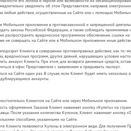
пасности его логина и пароля или возможности их несанкционирова
амедлительно уведомить об этом Представителя, направив электронно
 за любые действия, осуществленные на Сайте или с помощью Мобильн
 и Мобильное приложение в противозаконной и запрещенной деятельн
дать законы Российской Федерации, а также соблюдать приемлемые н
, не распространять вредоносное программное обеспечение, ссылки на
к же не совершать на Сайте или в Мобильном приложении иные действ
 заподозрит Клиента в совершении противоправных действия, как то: 
ма, вредоносных программ, других деяний, нарушающих условия насто
ить аккаунт Клиента. При этом, для возврата денежных средств, остав
иться в офис Представителя с заявлением и предъявить паспорт.
ься на Сайте один раз. В случае, если Клиент будет иметь несколько а
 дублирующиеся аккаунты.
мостоятельно Клиентом на Сайте или через Мобильное приложение.
ость оформления Заказов Клиент нажимает кнопку «Купить» на стран
вца. После указания количества Купонов, Клиент нажимает кнопку «О
лькими способами, указанными на Сайте.
ете Клиента появляются Купоны в электронном виде. Для получения 