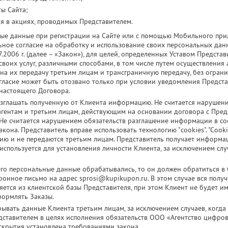
ты Сайта;
я в акциях, проводимых Представителем.
ые данные при регистрации на Сайте или с помощью Мобильного при
ое согласие на обработку и использование своих персональных данных
.2006 г. (далее – «Закон»), для целей, определенных Уставом Представи
воих услуг, различными способами, в том числе путем осуществления
на их передачу третьим лицам и трансграничную передачу, без ограни
согласие может быть отозвано только при условии уведомления Предста
настоящего Договора.
азглашать полученную от Клиента информацию. Не считается нарушен
ентам и третьим лицам, действующим на основании договора с Предс
 Не считается нарушением обязательств разглашение информации в с
на. Представитель вправе использовать технологию "cookies". "Cooki
 и не передаются третьим лицам. Представитель получает информац
используется для установления личности Клиента, за исключением сл
 его персональные данные обрабатывались, то он должен обратиться 
ронное письмо на адрес sprosi@kupikupon.ru. В этом случае вся полу
ляется из клиентской базы Представителя, при этом Клиент не будет и
ормлять Заказы.
рывать данные Клиента третьим лицам, за исключением случаев, когда
дставителем в целях исполнения обязательств ООО «Агентство цифро
аскрытия установлена требованиями закона.