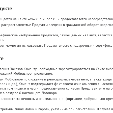
дукте
щается на Сайте www.kupikupon.ru и предоставляется непосредствен
се распространяемые Продукты введены в гражданский оборот надлеж
рафические изображения Продуктов, размещаемых на Сайте, являются 
ов.
ает можно ли использовать Продукт вместе с подарочными сертифика
те
ения Заказов Клиенту необходимо зарегистрироваться на Сайте либ
иложений Мобильное приложение.
жая Мобильное приложение и регистрируясь через него, а также входя
cebook и др.), Клиент подтверждает факт своего ознакомления с насто
и, в том числе, и в части предоставления согласия Представителю на
х в разделе 6 настоящего Договора.
ственности за точность и правильность информации, добровольно пр
третьим лицам логин и пароль, указанные при регистрации. В случае 