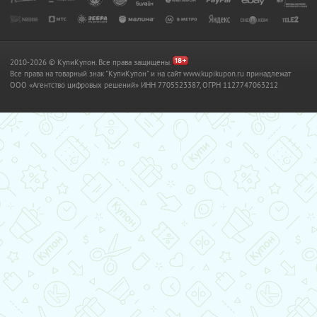
2010-2026 © КупиКупон. Все права защищены.
Все права на товарный знак "КупиКупон" и на сайт www.kupikupon.ru принадлежат
OOO «Агентство цифровых решений» ИНН 7705523387, ОГРН 1127747063212