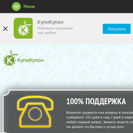
Меню
КупиКупон
Мобильное приложение
Загрузить
ещё удобнее
100% ПОДДЕРЖКА
Возникли трудности или вопросы в пользо
сообщения! 365 дней в году, 7 дней в нед
любой спорный вопрос. Звоните, пишите, с
мы делаем это быстрее и лучше всех.