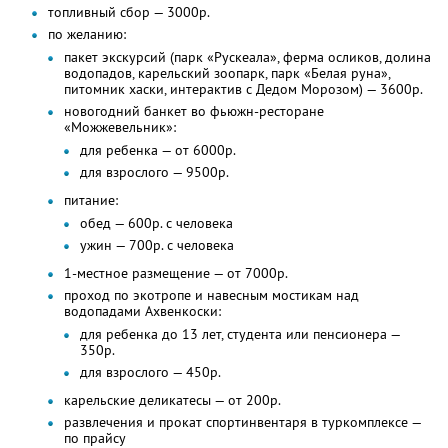
топливный сбор — 3000р.
по желанию:
пакет экскурсий (парк «Рускеала», ферма осликов, долина
водопадов, карельский зоопарк, парк «Белая руна»,
питомник хаски, интерактив с Дедом Морозом) — 3600р.
новогодний банкет во фьюжн-ресторане
«Можжевельник»:
для ребенка — от 6000р.
для взрослого — 9500р.
питание:
обед — 600р. с человека
ужин — 700р. с человека
1-местное размещение — от 7000р.
проход по экотропе и навесным мостикам над
водопадами Ахвенкоски:
для ребенка до 13 лет, студента или пенсионера —
350р.
для взрослого — 450р.
карельские деликатесы — от 200р.
развлечения и прокат спортинвентаря в туркомплексе —
по прайсу