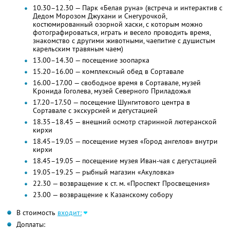
10.30–12.30 — Парк «Белая руна» (встреча и интерактив с
Дедом Морозом Джухани и Снегурочкой,
костюмированный озорной хаски, с которым можно
фотографироваться, играть и весело проводить время,
знакомство с другими животными, чаепитие с душистым
карельским травяным чаем)
13.00–14.30 — посещение зоопарка
15.20–16.00 — комплексный обед в Сортавале
16.00–17.00 — свободное время в Сортавале, музей
Кронида Гоголева, музей Северного Приладожья
17.20–17.50 — посещение Шунгитового центра в
Сортавале с экскурсией и дегустацией
18.35–18.45 — внешний осмотр старинной лютеранской
кирхи
18.45–19.05 — посещение музея «Город ангелов» внутри
кирхи
18.45–19.05 — посещение музея Иван-чая с дегустацией
19.05–19.25 — рыбный магазин «Акуловка»
22.30 — возвращение к ст. м. «Проспект Просвещения»
23.00 — возвращение к Казанскому собору
В стоимость
входит:
Доплаты: