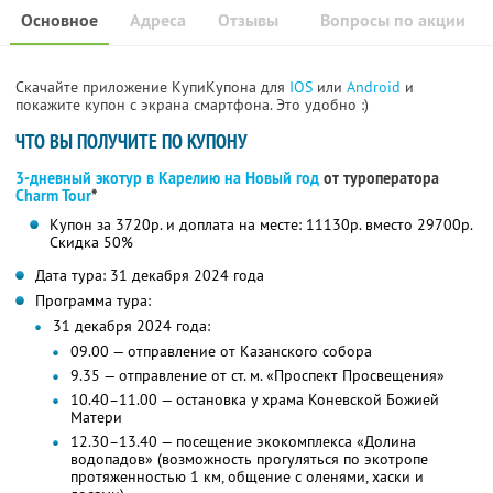
Основное
Адреса
Отзывы
Вопросы по акции
Скачайте приложение КупиКупона для
IOS
или
Android
и
покажите купон с экрана смартфона. Это удобно :)
ЧТО ВЫ ПОЛУЧИТЕ ПО КУПОНУ
3-дневный экотур в Карелию на Новый год
от туроператора
Charm Tour
*
Купон за 3720р. и доплата на месте: 11130р. вместо 29700р.
Скидка 50%
Дата тура: 31 декабря 2024 года
Программа тура:
31 декабря 2024 года:
09.00 — отправление от Казанского собора
9.35 — отправление от ст. м. «Проспект Просвещения»
10.40–11.00 — остановка у храма Коневской Божией
Матери
12.30–13.40 — посещение экокомплекса «Долина
водопадов» (возможность прогуляться по экотропе
протяженностью 1 км, общение с оленями, хаски и