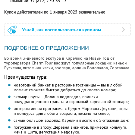
компании:
+7 (812) 770-65-13
Купон действителен по 1 января 2025 включительно
Узнай, как воспользоваться купоном
ПОДРОБНЕЕ О ПРЕДЛОЖЕНИИ
Во время 3-дневного экотура в Карелию на Новый год от
туроператора Charm Tour вас ждут популярные локации: каньон
Рускеала, питомник хаски, зоопарк, долина Водопадов, Сортавала.
Преимущества тура:
новогодний банкет в ресторане гостиницы — вы в любой
момент сможете быстро добраться до своего номера;
экомаршруты — Долина водопадов, прииски
полудрагоценного граната и огромный карельский зоопарк;
интерактивная программа с Дедом Морозом Джухани, игры
и конкурсы для любого возраста, письмо на север;
самый большой водопад Карелии высотой с 5-этажный дом;
погружение в эпоху: Деревня викингов, примерка кольчуги,
меча и щита, дегустация медовухи.