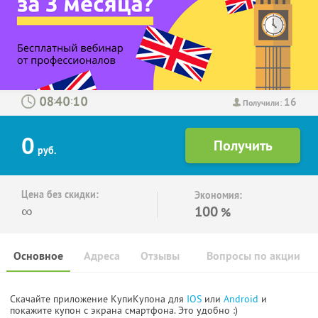
16
:
:
Получили:
0
руб.
Цена без скидки:
Экономия:
∞
100
%
Основное
Адреса
Отзывы
Вопросы по акции
Скачайте приложение КупиКупона для
IOS
или
Android
и
покажите купон с экрана смартфона. Это удобно :)