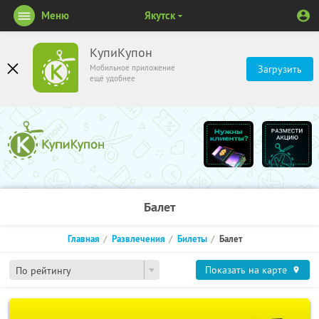
Меню
Якутск
КупиКупон
Мобильное приложение
Загрузить
ещё удобнее
Балет
Главная
Развлечения
Билеты
Балет
Показать на карте
По рейтингу