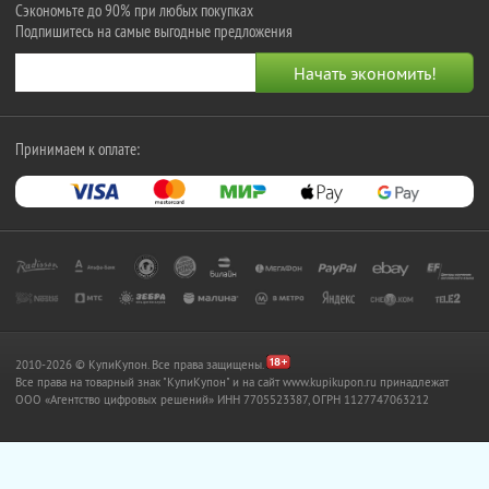
Сэкономьте до 90% при любых покупках
Подпишитесь на самые выгодные предложения
Принимаем к оплате:
2010-2026 © КупиКупон. Все права защищены.
Все права на товарный знак "КупиКупон" и на сайт www.kupikupon.ru принадлежат
OOO «Агентство цифровых решений» ИНН 7705523387, ОГРН 1127747063212