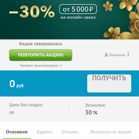
Акция завершилась
2
ПОВТОРИТЬ АКЦИЮ
Получили:
Человек проголосовало: 1
ПОЛУЧИТЬ
0
руб.
Цена без скидки:
Экономия:
∞
30
%
Основное
Адреса
Отзывы
Вопросы по акции