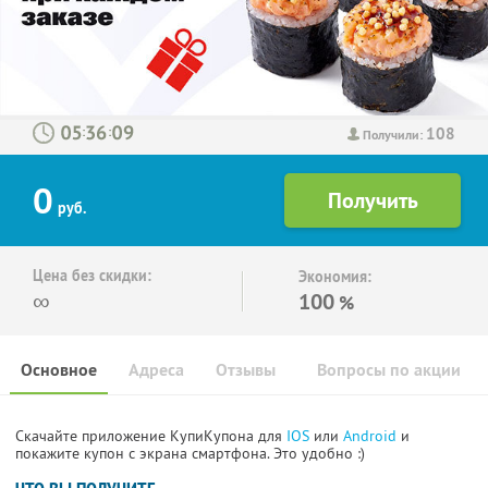
108
:
:
Получили:
0
руб.
Цена без скидки:
Экономия:
∞
100
%
Основное
Адреса
Отзывы
Вопросы по акции
Скачайте приложение КупиКупона для
IOS
или
Android
и
покажите купон с экрана смартфона. Это удобно :)