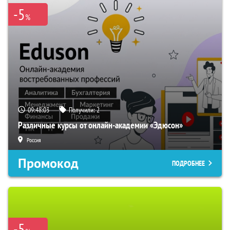
-5
%
09:48:02
Получили:
2
Различные курсы от онлайн-академии «Эдюсон»
Россия
Промокод
ПОДРОБНЕЕ
-5