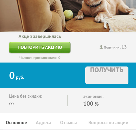
Акция завершилась
13
ПОВТОРИТЬ АКЦИЮ
Получили:
Человек проголосовало: 0
ПОЛУЧИТЬ
0
руб.
Цена без скидки:
Экономия:
∞
100
%
Основное
Адреса
Отзывы
Вопросы по акции