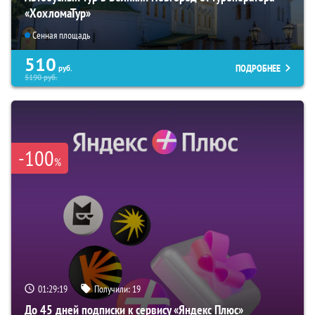
«ХохломаТур»
Сенная площадь
510
ПОДРОБНЕЕ
руб.
5190
руб.
-100
%
01:29:18
Получили:
19
До 45 дней подписки к сервису «Яндекс Плюс»