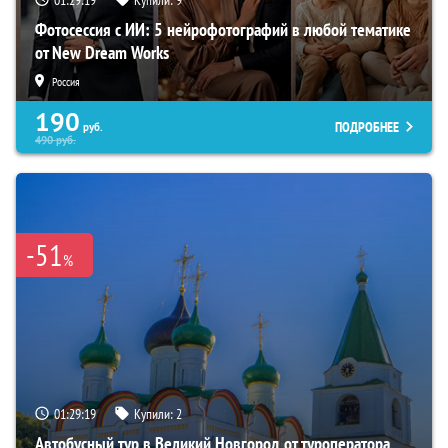
01:29:18
Купили:
9
Фотосессия с ИИ: 5 нейрофотографий в любой тематике
от New Dream Works
Россия
190
ПОДРОБНЕЕ
руб.
490
руб.
-51
%
01:29:18
Купили:
2
Автобусный тур в Великий Новгород от туроператора