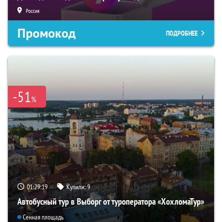
Россия
Промокод
ПОДРОБНЕЕ
-51
%
01:29:18
Купили:
9
Автобусный тур в Выборг от туроператора «ХохломаТур»
Сенная площадь