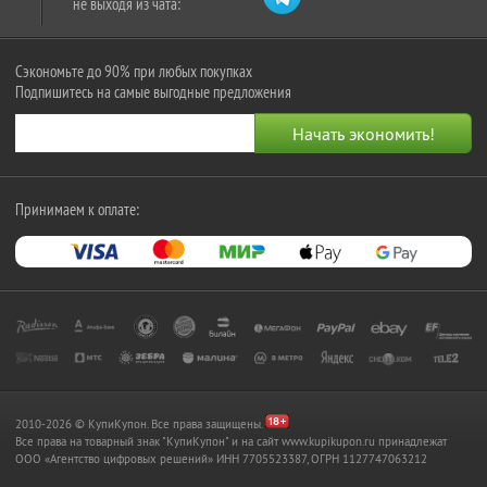
не выходя из чата:
Сэкономьте до 90% при любых покупках
Подпишитесь на самые выгодные предложения
Принимаем к оплате:
2010-2026 © КупиКупон. Все права защищены.
Все права на товарный знак "КупиКупон" и на сайт www.kupikupon.ru принадлежат
OOO «Агентство цифровых решений» ИНН 7705523387, ОГРН 1127747063212