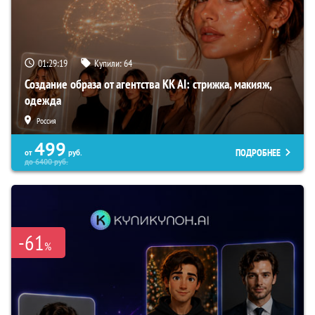
01:29:18
Купили:
64
Создание образа от агентства KK AI: стрижка, макияж,
одежда
Россия
499
ПОДРОБНЕЕ
от
руб.
до
6400
руб.
-61
%