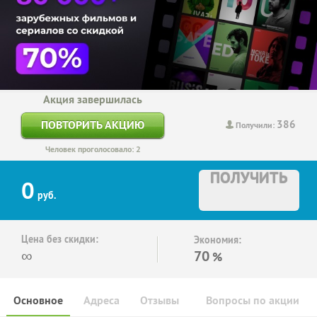
Акция завершилась
386
ПОВТОРИТЬ АКЦИЮ
Получили:
Человек проголосовало: 2
ПОЛУЧИТЬ
0
руб.
Цена без скидки:
Экономия:
∞
70
%
Основное
Адреса
Отзывы
Вопросы по акции