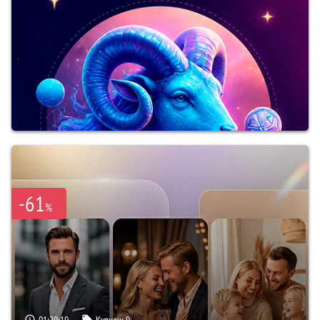
-61
%