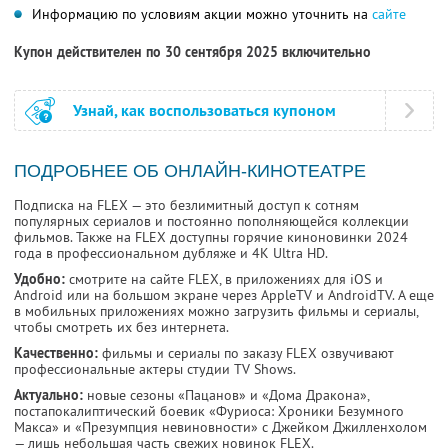
Информацию по условиям акции можно уточнить на
сайте
Купон действителен по 30 сентября 2025 включительно
Узнай, как воспользоваться купоном
ПОДРОБНЕЕ ОБ ОНЛАЙН-КИНОТЕАТРЕ
Подписка на FLEX — это безлимитный доступ к сотням
популярных сериалов и постоянно пополняющейся коллекции
фильмов. Также на FLEX доступны горячие киноновинки 2024
года в профессиональном дубляже и 4К Ultra HD.
Удобно:
смотрите на сайте FLEX, в приложениях для iOS и
Android или на большом экране через AppleTV и AndroidTV. А еще
в мобильных приложениях можно загрузить фильмы и сериалы,
чтобы смотреть их без интернета.
Качественно:
фильмы и сериалы по заказу FLEX озвучивают
профессиональные актеры студии TV Shows.
Актуально:
новые сезоны «Пацанов» и «Дома Дракона»,
постапокалиптический боевик «Фуриоса: Хроники Безумного
Макса» и «Презумпция невиновности» с Джейком Джилленхолом
— лишь небольшая часть свежих новинок FLEX.