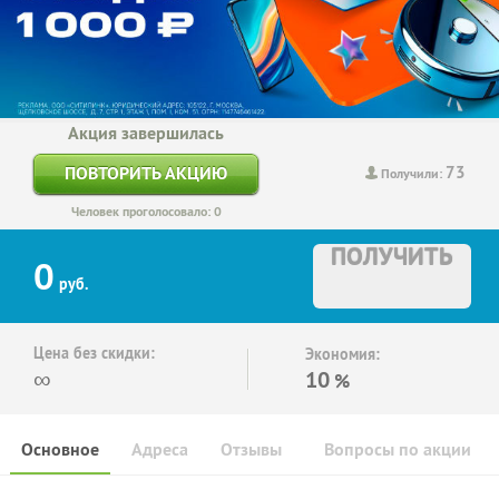
Акция завершилась
73
ПОВТОРИТЬ АКЦИЮ
Получили:
Человек проголосовало: 0
ПОЛУЧИТЬ
0
руб.
Цена без скидки:
Экономия:
∞
10
%
Основное
Адреса
Отзывы
Вопросы по акции