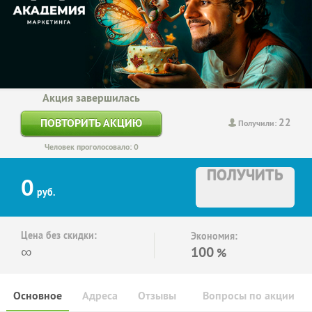
Акция завершилась
22
ПОВТОРИТЬ АКЦИЮ
Получили:
Человек проголосовало: 0
ПОЛУЧИТЬ
0
руб.
Цена без скидки:
Экономия:
∞
100
%
Основное
Адреса
Отзывы
Вопросы по акции