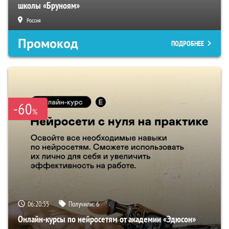
школы «Бруноям»
Россия
Промокод
ПОДРОБНЕЕ
-60
%
06:20:54
Получили:
6
Онлайн-курсы по нейросетям от академии «Эдюсон»