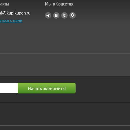
такты
Мы в Соцсетях
si@kupikupon.ru
аться с нами