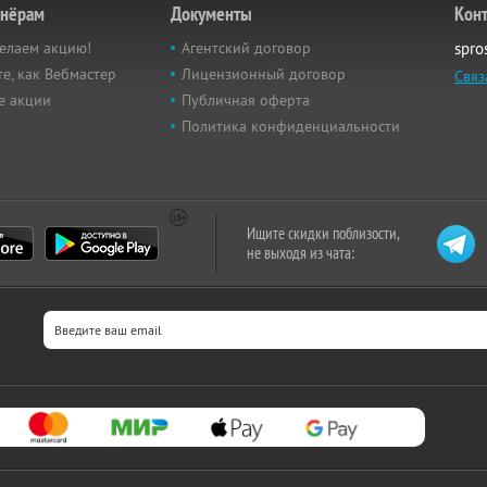
тнёрам
Документы
Кон
елаем акцию!
Агентский договор
spro
е, как Вебмастер
Лицензионный договор
Связ
е акции
Публичная оферта
Политика конфиденциальности
Ищите скидки поблизости,
не выходя из чата: