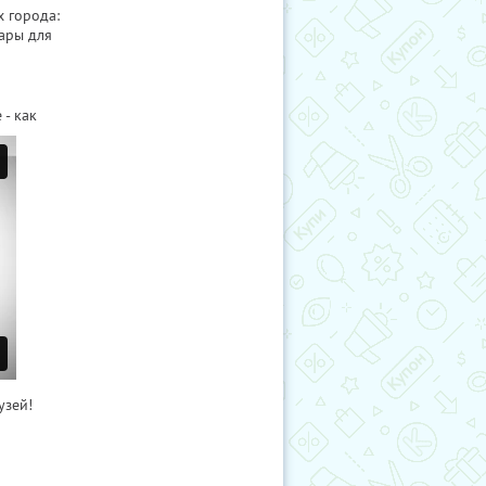
х города:
ары для
- как
узей!